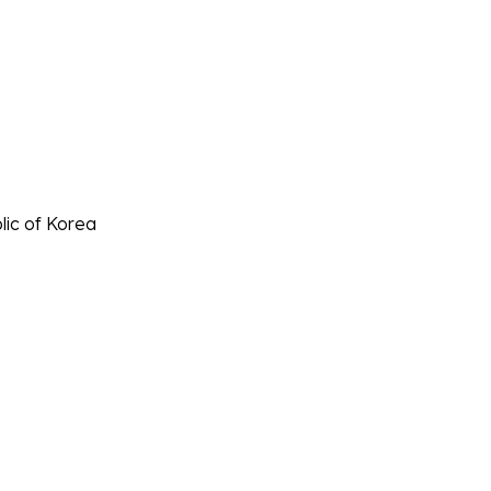
lic of Korea
> 첫 등장…당찬 매력의 ‘유홍’ 역으로 눈도장!