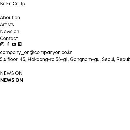
Kr
En
Cn
Jp
About on
Artists
News on
Contact
company_on@companyon.co.kr
5,6 floor, 43, Hakdong-ro 56-gil, Gangnam-gu, Seoul, Repub
NEWS ON
NEWS ON
신예 김은비, SBS 드라마 <우리영화
38