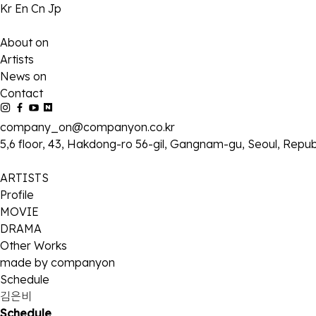
Kr
En
Cn
Jp
About on
Artists
News on
Contact
company_on@companyon.co.kr
5,6 floor, 43, Hakdong-ro 56-gil, Gangnam-gu, Seoul, Repub
ARTISTS
Profile
MOVIE
DRAMA
Other Works
made by companyon
Schedule
김은비
Schedule